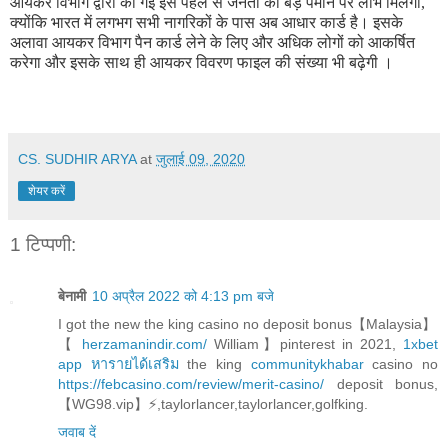
आयकर विभाग द्वारा की गई इस पहल से जनता को बड़े पैमाने पर लाभ मिलेगा,
क्योंकि भारत में लगभग सभी नागरिकों के पास अब आधार कार्ड है।
इसके
अलावा आयकर विभाग पैन कार्ड लेने के लिए और अधिक लोगों को आकर्षित
करेगा और इसके साथ ही आयकर विवरण फाइल की संख्या भी बढ़ेगी ।
CS. SUDHIR ARYA
at
जुलाई 09, 2020
शेयर करें
1 टिप्पणी:
बेनामी
10 अप्रैल 2022 को 4:13 pm बजे
I got the new the king casino no deposit bonus【Malaysia】
【
herzamanindir.com/
William】pinterest in 2021,
1xbet
app
หารายได้เสริม
the king
communitykhabar
casino no
https://febcasino.com/review/merit-casino/
deposit bonus,
【WG98.vip】⚡,taylorlancer,taylorlancer,golfking.
जवाब दें